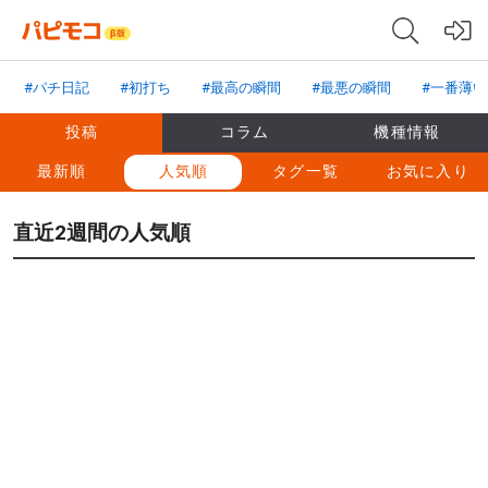
#パチ日記
#初打ち
#最高の瞬間
#最悪の瞬間
#一番薄
投稿
コラム
機種情報
最新順
人気順
タグ一覧
お気に入り
直近2週間の人気順